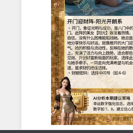
辛仪珠玉汇集阵-精緻名媛系
• 辛仪，象征珠玉，代表精緻与价值。
【珍珠】的美如珍珠般精緻无瑕，举手
散发着高雅气质。她的数字组合讲究精
腻，适合善于分析、追求高质量回报的
【珍珠】一起，你将能以精準的眼光，
些价值连城的数字，最终让自己的财富
般，光彩夺目。这是一种品味高雅的投
让你在游戏中感受到无与伦比的成就感
格冒险且多元。
• 财貌密码：视觉和谐数字（如 2-4-6）
AI分析本期建议策略
多区段分散风险，选择如 1
适合稳健型与分散型玩