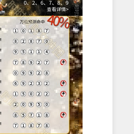
0
、
2
、
6
、
7
、
8
、
9
查看详情>
0%
0%
万位预测命中