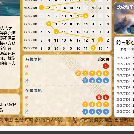
龙虎和預
此阵的美女
投足间都
準与细
前三形
玩家。与
捕捉到那
期号
如同珠玉
注方式，
，理财风
万位冷热
近20期
热
温
冷
个位冷热
热
温
-5-9，
家。
冷