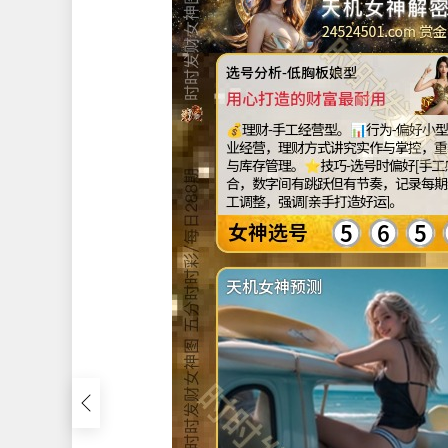
24524502.com 
选号分析-清纯文青型
美感，是资产的一部分
💰理财-小资理财型。📊行为-偏好定
金、储蓄险，重视生活美感与期望财务
财风格温和。⭐技巧-相信[美感与直觉]
选号参考当日科技新闻热词，並结合心
或咖啡口味做灵感来源。
3
2
8
女神选号
天机女神预测